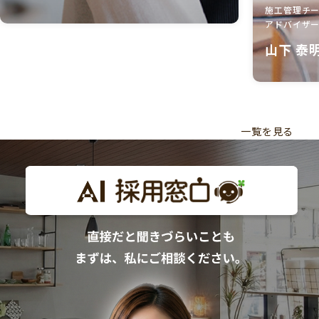
施工管理チ
アドバイザ
山下 泰
一覧を見る